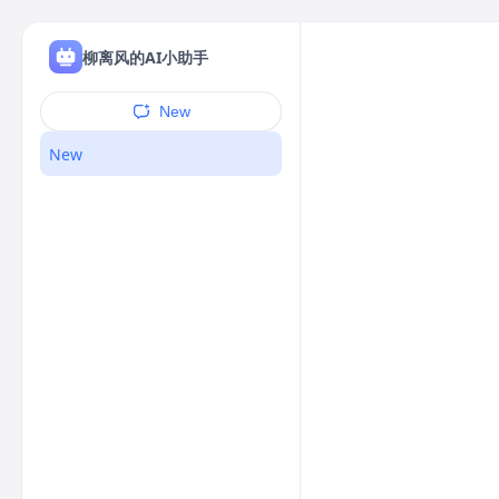
柳离风的AI小助手
New
New